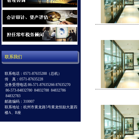
联系我们
联系电话：0571-87635288（总机）
传 真：0571-87635228
业务受理电话:86-571-87635266 87635270
86-573-84832780 84832788 84832786
84832783
邮政编码：310007
联系地址：杭州市黄龙路5号黄龙恒励大厦四
楼A、B座