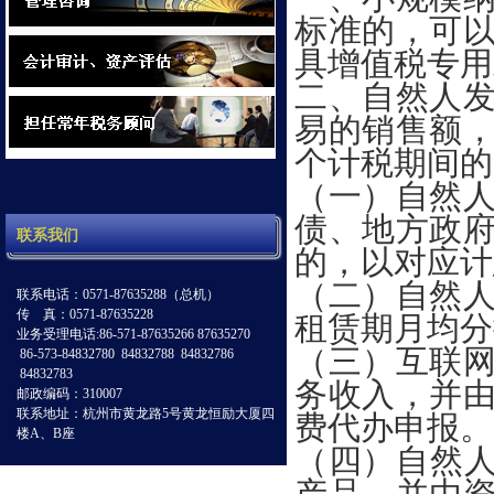
标准的，可
具增值税专用
二、自然人
易的销售额，
个计税期间的
（一）自然人
债、地方政
联系我们
的，以对应计
（二）自然
联系电话：0571-87635288（总机）
传 真：0571-87635228
租赁期月均分
业务受理电话:86-571-87635266 87635270
（三）互联
86-573-84832780 84832788 84832786
84832783
务收入，并
邮政编码：310007
联系地址：杭州市黄龙路5号黄龙恒励大厦四
费代办申报。
楼A、B座
（四）自然人
产品，并由