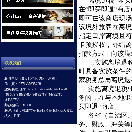
离境退税“即
在“即买即退”商
即可在该商店现
该境外旅客在离
指定口岸离境且
卡预授权，办结
扣款方式，向该境
已实施离境退
联系我们
时具备实施条件
家税务总局离境退
联系电话：0571-87635288（总机）
传 真：0571-87635228
实施离境退税“
业务受理电话:86-571-87635266 87635270
86-573-84832780 84832788 84832786
务的，在与本地退
84832783
买即退”商店。
邮政编码：310007
联系地址：杭州市黄龙路5号黄龙恒励大厦四
各省（自治区
楼A、B座
务、财政、海关等