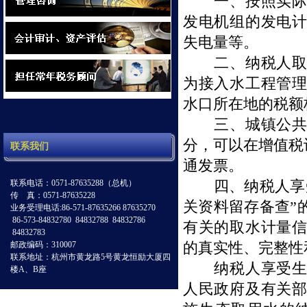
一、按照实际发
发电机组的发电
失电量等。
二、纳税人取用
为接入水工程管
水口所在地的税额
三、城镇公共供
分，可以在增值税
联系我们
通发票。
四、纳税人享受
联系电话：0571-87635288（总机）
传 真：0571-87635228
关资料留存备查”
业务受理电话:86-571-87635266 87635270
86-573-84832780 84832788 84832786
有关的取水计量
84832783
的真实性、完整性
邮政编码：310007
联系地址：杭州市黄龙路5号黄龙恒励大厦四
纳税人享受生态
楼A、B座
人民政府及有关