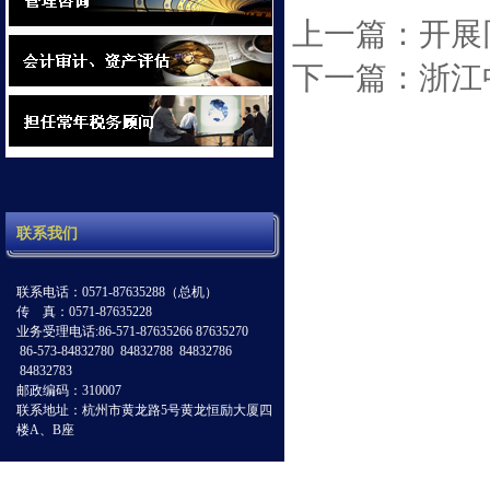
上一篇：开展
下一篇：浙江
联系我们
联系电话：0571-87635288（总机）
传 真：0571-87635228
业务受理电话:86-571-87635266 87635270
86-573-84832780 84832788 84832786
84832783
邮政编码：310007
联系地址：杭州市黄龙路5号黄龙恒励大厦四
楼A、B座