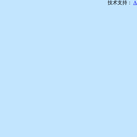
技术支持：