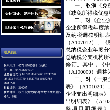
一、取消《免
《减免所得税优惠
二、对《企业
企业所得税年度纳
及纳税调整明细
（
A107012
）、《
总纳税企业年度分
联系我们
总纳税分支机构所
修订。其中，《
联系电话：0571-87635288（总机）
传 真：0571-87635228
（
A100000
）调整
业务受理电话:86-571-87635266 87635270
三、对《一般
86-573-84832780 84832788 84832786
84832783
表》（
A101020
）
邮政编码：310007
联系地址：杭州市黄龙路5号黄龙恒励大厦四
企业支出明细表》
楼A、B座
出明细表》（
A10
整项目明细表