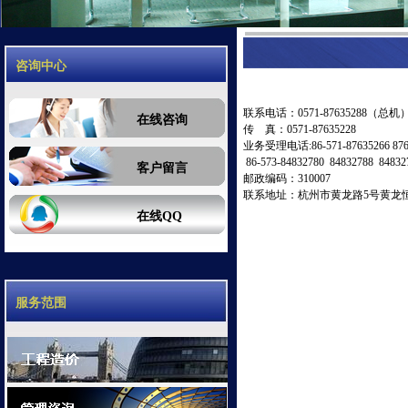
咨询中心
联系电话：0571-87635288（总机
在线咨询
传 真：0571-87635228
业务受理电话:86-571-87635266 876
86-573-84832780 84832788 8483
客户留言
邮政编码：310007
联系地址：杭州市黄龙路5号黄龙
在线QQ
服务范围