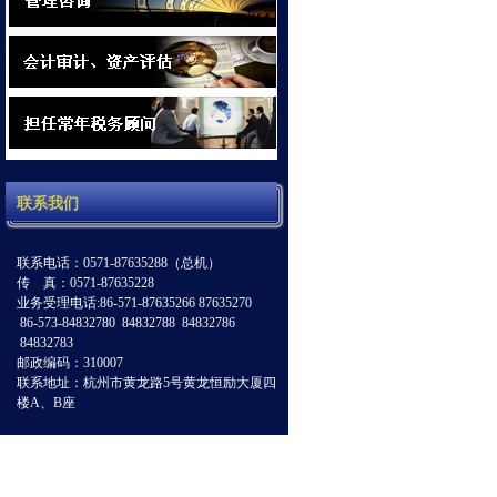
联系我们
联系电话：0571-87635288（总机）
传 真：0571-87635228
业务受理电话:86-571-87635266 87635270
86-573-84832780 84832788 84832786
84832783
邮政编码：310007
联系地址：杭州市黄龙路5号黄龙恒励大厦四
楼A、B座