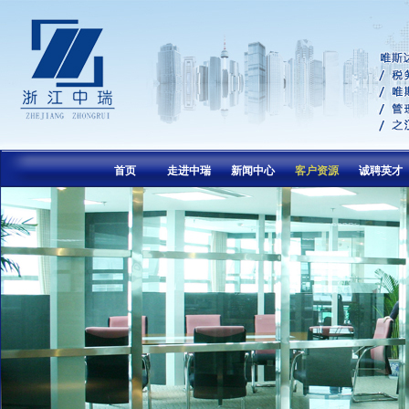
首页
走进中瑞
新闻中心
客户资源
诚聘英才