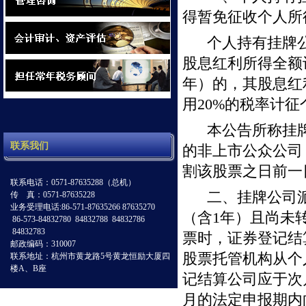
得暂免征收个人所
个人持有挂牌
股息红利所得全额
年）的，其股息红
用
20%
的税率计征
本公告所称挂
联系我们
的非上市公众公司
割该股票之日前一
联系电话：0571-87635288（总机）
二、挂牌公司
传 真：0571-87635228
业务受理电话:86-571-87635266 87635270
（含
1
年）且尚未
86-573-84832780 84832788 84832786
84832783
票时，证券登记结
邮政编码：310007
股票托管机构从个
联系地址：杭州市黄龙路5号黄龙恒励大厦四
楼A、B座
记结算公司应于次
月的法定申报期内