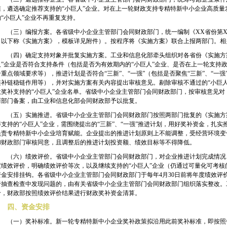
准，遴选确定推荐支持的“小巨人”企业。对在上一轮财政支持专精特新中小企业高质量
的“小巨人”企业不再重复支持。
（三）编报方案。各省级中小企业主管部门会同财政部门，统一编制《
XX
省份第
（以下称《实施方案》，模板详见附件）。按程序将《实施方案》联合上报两部门。相
（四）确定支持对象并批复实施方案。工业和信息化部牵头组织对各省份《实施方案
人”企业是否符合支持条件（包括是否为有效期内的“小巨人”企业、是否在上一轮支持
合重点领域要求等），推进计划是否符合“三新”、“一强”（包括是否聚焦“三新”、“一
链补链稳链作用等），并对实施方案有关内容提出审核意见。剔除审核不通过的“小巨
政奖补支持的“小巨人”企业名单。省级中小企业主管部门会同财政部门，按审核意见
两部门备案，由工业和信息化部会同财政部予以批复。
（五）实施推进。省级中小企业主管部门会同财政部门按照两部门批复的《实施方
得支持的“小巨人”企业，需围绕提出的“三新”、“一强”推进计划，用好奖补资金，扎
负责专精特新中小企业培育赋能。企业提出的推进计划原则上不能调整，受经营环境变
和财政部门审核同意，且调整后的推进计划投资额、绩效目标等不得降低。
（六）绩效评价。省级中小企业主管部门会同财政部门，对企业推进计划完成情况
度绩效评价，明确绩效评价等次，以及继续支持的“小巨人”企业（仍通过可量化可考
资金安排挂钩。各省级中小企业主管部门会同财政部门于每年
4
月
30
日前将年度绩效评
于抽查检查中发现问题的，由有关省级中小企业主管部门会同财政部门组织落实整改。
价，财政部按照绩效评价结果进行财政奖补资金清算。
四、资金安排
（一）奖补标准。新一轮专精特新中小企业奖补政策拟沿用此前奖补标准，即按照