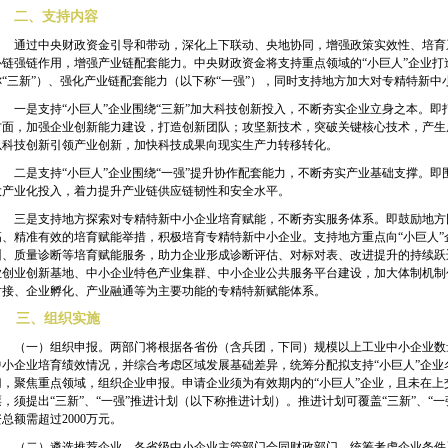
二、支持内容
通过中央财政资金引导和带动，深化上下联动、央地协同，增强政策实效性、培育
补链强链作用，增强产业链配套能力。中央财政资金将支持重点领域的“小巨人”企业
称“三新”）、强化产业链配套能力（以下称“一强”），同时支持地方加大对专精特新中
一是支持“小巨人”企业围绕“三新”加大科技创新投入，不断夯实企业立身之本。即
方面，加强企业创新能力建设，打造创新团队；攻坚新技术，突破关键核心技术，产生
以科技创新引领产业创新，加快科技成果向现实生产力转移转化。
二是支持“小巨人”企业围绕“一强”提升协作配套能力，不断夯实产业基础支撑。即
大产业化投入，着力提升产业链供应链韧性和安全水平。
三是支持地方探索对专精特新中小企业培育赋能，不断夯实服务体系。即鼓励地方
高、精准有效的培育赋能举措，积极培育专精特新中小企业。支持地方重点向“小巨人
训、质量诊断等培育赋能服务，助力企业形成诊断评估、对标对表、改进提升的持续跃
业创业创新基地、中小企业特色产业集群、中小企业公共服务平台建设，加大体制机制
对接、企业孵化、产业融通等为主要功能的专精特新赋能体系。
三、组织实施
（一）组织申报。两部门将根据各省份（含兵团，下同）规模以上工业中小企业数量
中小企业培育绩效情况，并综合考虑区域发展基础差异，统筹分配拟支持“小巨人”企
门，聚焦重点领域，组织企业申报。申请企业须为有效期内的“小巨人”企业，且未在
票，须提出“三新”、“一强”推进计划（以下称推进计划）。推进计划可覆盖“三新”、“
资总额需超过
2000
万元。
（二）遴选推荐企业。各省级中小企业主管部门会同财政部门，统筹考虑企业条件