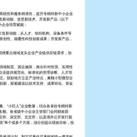
系统性和服务精准性，提升专精特新中小企业
打造新动能、攻坚新技术、开发新产品（以下
小企业培育赋能：
打造新动能，从人才、组织机构、设备条件等
原创性、颠覆性科技创新成果；开发新产品，
围绕重点领域龙头企业产业链供应链需求，加
因地制宜、因企施策，推出针对性强、实用性
”企业提供规范化、标准化的管理诊断、人才培
迁。鼓励地方立足产业特点，兼顾小型微型企
创新，探索建设以技术支持、成果转化、资金
、“小巨人”企业数量，结合各省份专精特新
业名额。各省级中小企业主管部门会同财政部
上交所、深交所、北交所，以及境外公开发行股
一强”单个或多个方面，须分别提出绩效目标，投
及推进计划，制定可量化可考核的统一遴选标