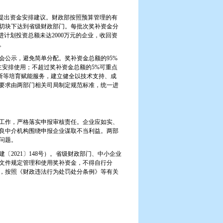
提出资金安排建议。财政部按照预算管理的有
切块下达到省级财政部门。每批次奖补资金分
进计划投资总额未达
2000
万元的企业，收回资
。
会公示，避免简单分配。奖补资金总额的
95%
自主安排使用；不超过奖补资金总额的
5%
可重点
诊断等培育赋能服务，建立健全以技术支持、成
要求由两部门相关司局制定规范标准，统一进
工作，严格落实申报审核责任。企业应如实、
良中介机构围绕申报企业谋取不当利益。两部
问题。
建〔
2021
〕
148
号）。省级财政部门、中小企业
文件规定管理和使用奖补资金，不得自行分
，按照《财政违法行为处罚处分条例》等有关