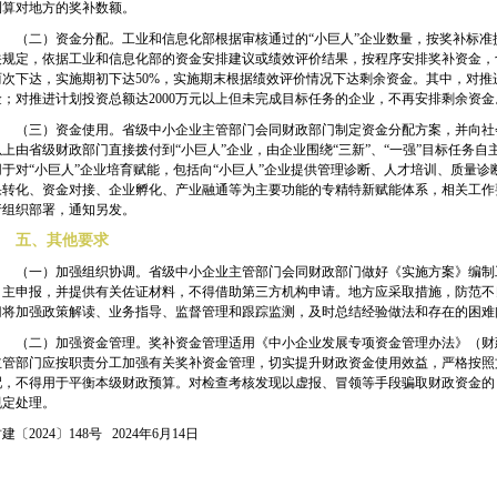
测算对地方的奖补数额。
（二）资金分配。工业和信息化部根据审核通过的“小巨人”企业数量，按奖补标准
关规定，依据工业和信息化部的资金安排建议或绩效评价结果，按程序安排奖补资金，
两次下达，实施期初下达
50%
，实施期末根据绩效评价情况下达剩余资金。其中，对推
金；对推进计划投资总额达
2000
万元以上但未完成目标任务的企业，不再安排剩余资金
（三）资金使用。省级中小企业主管部门会同财政部门制定资金分配方案，并向社
以上由省级财政部门直接拨付到“小巨人”企业，由企业围绕“三新”、“一强”目标任务
用于对“小巨人”企业培育赋能，包括向“小巨人”企业提供管理诊断、人才培训、质量
果转化、资金对接、企业孵化、产业融通等为主要功能的专精特新赋能体系，相关工作
行组织部署，通知另发。
五、其他要求
（一）加强组织协调。省级中小企业主管部门会同财政部门做好《实施方案》编制
自主申报，并提供有关佐证材料，不得借助第三方机构申请。地方应采取措施，防范不
门将加强政策解读、业务指导、监督管理和跟踪监测，及时总结经验做法和存在的困难
（二）加强资金管理。奖补资金管理适用《中小企业发展专项资金管理办法》（财
主管部门应按职责分工加强有关奖补资金管理，切实提升财政资金使用效益，严格按照
配，不得用于平衡本级财政预算。对检查考核发现以虚报、冒领等手段骗取财政资金的
规定处理。
建〔2024〕148号 2024年6月14日