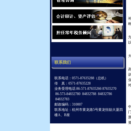
联系我们
联系电话：0571-87635288（总机）
传 真：0571-87635228
业务受理电话:86-571-87635266 87635270
86-573-84832780 84832788 84832786
84832783
邮政编码：310007
联系地址：杭州市黄龙路5号黄龙恒励大厦四
楼A、B座