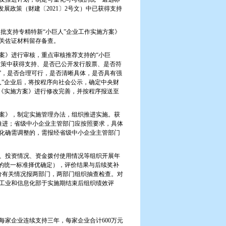
发展政策（财建〔
2021
〕
2
号文）中已获得支持
X
批支持专精特新“小巨人”企业工作实施方案》
关佐证材料留存备查。
》进行审核，重点审核推荐支持的“小巨
政策中获得支持、是否已公开发行股票、是否符
强”，是否合理可行，是否清晰具体，是否具有强
人”企业后，将按程序向社会公示，确定中央财
对《实施方案》进行修改完善，并按程序报送至
案》，制定实施管理办法，组织推进实施。获
实推进；省级中小企业主管部门应按照要求，具体
化确需调整的，需报经省级中小企业主管部门
、投资情况、资金拨付使用情况等组织开展年
核的统一标准择优确定），评价结果与后续奖补
价有关情况报两部门，两部门组织抽查检查。对
工业和信息化部于实施期结束后组织绩效评
每家企业连续支持三年，每家企业合计
600
万元