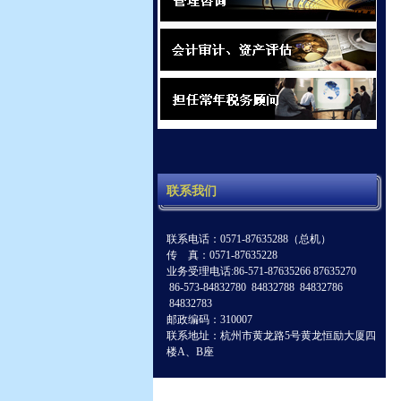
联系我们
联系电话：0571-87635288（总机）
传 真：0571-87635228
业务受理电话:86-571-87635266 87635270
86-573-84832780 84832788 84832786
84832783
邮政编码：310007
联系地址：杭州市黄龙路5号黄龙恒励大厦四
楼A、B座