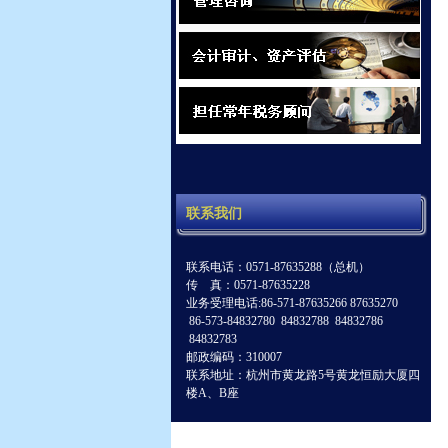
联系我们
联系电话：0571-87635288（总机）
传 真：0571-87635228
业务受理电话:86-571-87635266 87635270
86-573-84832780 84832788 84832786
84832783
邮政编码：310007
联系地址：杭州市黄龙路5号黄龙恒励大厦四
楼A、B座