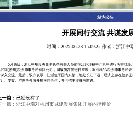
站内公告
开展同行交流 共谋发
时间：2025-06-23 15:09:22
作者：浙江中
5月
16
日，浙江中瑞段勇董事长携有关人员前往江苏涉税中介机构进行考察取经
赋兴瑞
(
苏州
)
税务师事务所有限公司，同该所高管进行座谈，重点就
5A
税务师事务所设
行深入交流。最后，双方表示，江浙位于国内东部，地处长江下游，经济上存在较多互
审计、专案、咨询等领域开展横向合作，共同把事业推向前进。
上一篇
：已经没有了
下一篇：浙江中瑞对杭州市城建发展集团开展内控评价