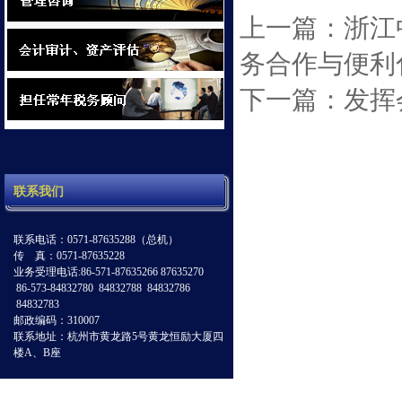
上一篇：浙江
务合作与便利
下一篇：发挥
联系我们
联系电话：0571-87635288（总机）
传 真：0571-87635228
业务受理电话:86-571-87635266 87635270
86-573-84832780 84832788 84832786
84832783
邮政编码：310007
联系地址：杭州市黄龙路5号黄龙恒励大厦四
楼A、B座