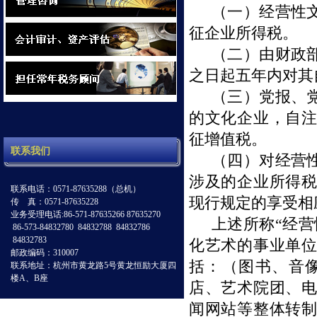
（一）经营性
征企业所得税。
（二）由财政
之日起五年内对其
（三）党报、
的文化企业，自
征增值税。
联系我们
（四）对经营
涉及的企业所得
联系电话：0571-87635288（总机）
现行规定的享受相
传 真：0571-87635228
业务受理电话:86-571-87635266 87635270
上述所称“经
86-573-84832780 84832788 84832786
84832783
化艺术的事业单
邮政编码：310007
括：（图书、音
联系地址：杭州市黄龙路5号黄龙恒励大厦四
楼A、B座
店、艺术院团、
闻网站等整体转